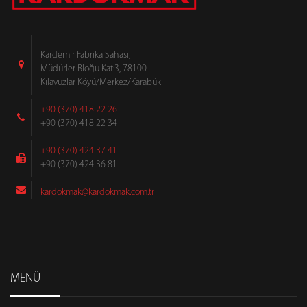
Kardemir Fabrika Sahası,
Müdürler Bloğu Kat:3, 78100
Kılavuzlar Köyü/Merkez/Karabük
+90 (370) 418 22 26
+90 (370) 418 22 34
+90 (370) 424 37 41
+90 (370) 424 36 81
kardokmak@kardokmak.com.tr
MENÜ