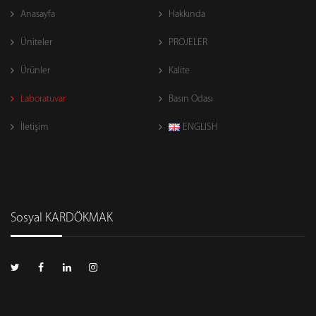
Anasayfa
Hakkında
Üniteler
PROJELER
Ürünler
Kalite
Laboratuvar
Basın Odası
İletişim
ENGLISH
Sosyal KARDÖKMAK