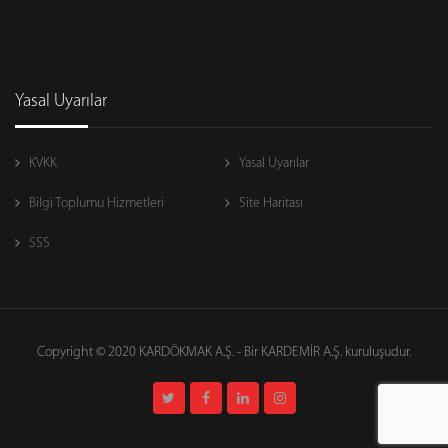
Yasal Uyarılar
KVKK
Yasal Uyarılar
Bilgi Toplumu Hizmetleri
Site Haritası
SSS
Copyright © 2020 KARDÖKMAK A.Ş. - Bir
KARDEMİR A.Ş.
kuruluşudur.