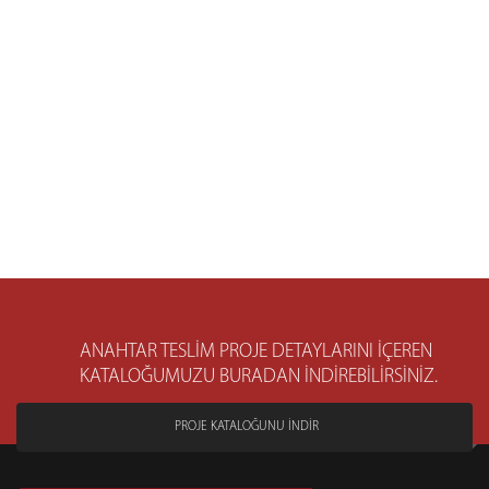
ANAHTAR TESLİM PROJE DETAYLARINI İÇEREN
KATALOĞUMUZU BURADAN İNDİREBİLİRSİNİZ.
PROJE KATALOĞUNU İNDİR