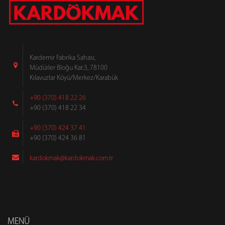
Kardemir Fabrika Sahası,
Müdürler Bloğu Kat:3, 78100
Kılavuzlar Köyü/Merkez/Karabük
+90 (370) 418 22 26
+90 (370) 418 22 34
+90 (370) 424 37 41
+90 (370) 424 36 81
kardokmak@kardokmak.com.tr
MENÜ