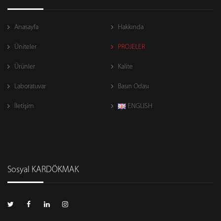
Anasayfa
Hakkında
Üniteler
PROJELER
Ürünler
Kalite
Laboratuvar
Basın Odası
İletişim
ENGLISH
Sosyal KARDÖKMAK