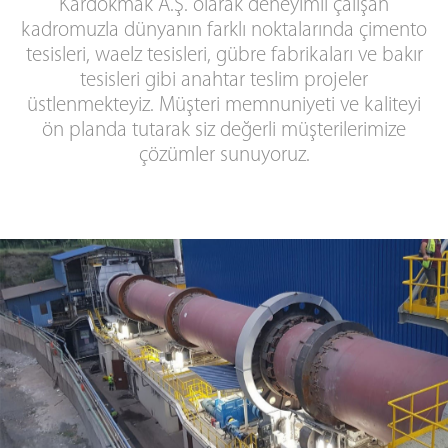
Kardökmak A.Ş. olarak deneyimli çalışan
kadromuzla dünyanın farklı noktalarında çimento
tesisleri, waelz tesisleri, gübre fabrikaları ve bakır
tesisleri gibi anahtar teslim projeler
üstlenmekteyiz. Müşteri memnuniyeti ve kaliteyi
ön planda tutarak siz değerli müşterilerimize
çözümler sunuyoruz.