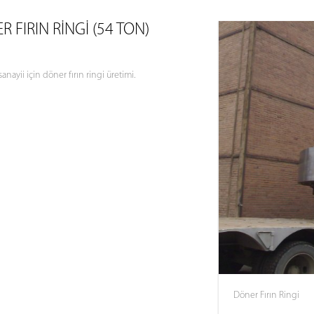
 FIRIN RINGI (54 TON)
nayii için döner fırın ringi üretimi.
Döner Fırın Ringi