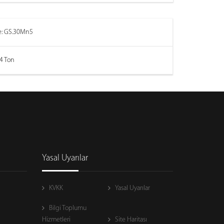
: GS.30Mn5
54 Ton
Yasal Uyarılar
KVKK
Yasal Uyarılar
Bilgi Toplumu
Hizmetleri
Site Haritası