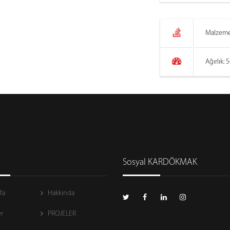
Malzeme
Ağırlık: 
Sosyal KARDÖKMAK
fa
Hakkında
r
PROJELER