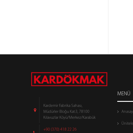
MENÜ
Kardemir Fabrika Sahası,
Anasay
Müdürler Bloğu Kat:3, 78100
Kılavuzlar Köyü/Merkez/Karabük
Ünitele
+90 (370) 418 22 26