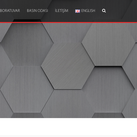
ABORATUVAR
BASIN ODASI
İLETIŞIM
ENGLISH
R
KALITE POLITIKASI
DUYURULAR
ŞIKAYET BILDIRIMI
DENEY LISTESI