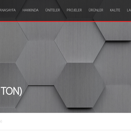
ANASAYFA
HAKKINDA
ÜNITELER
PROJELER
ÜRÜNLER
KALITE
L
ŞIRKET PROFILI
DÖKÜMHANE
ÇIMENTO
SERTIFIKALA
TARIHÇE
MAKINE FABRIKALARI
DEMIR-ÇELIK
ŞIRKET YÖNETIMI
MADEN
MISYON-VIZYON
ENERJI
ENERJI ÇEVRE İSG
MAKINA
 TON)
POLITIKALAR
DENIZCILIK
KARIYER
N)